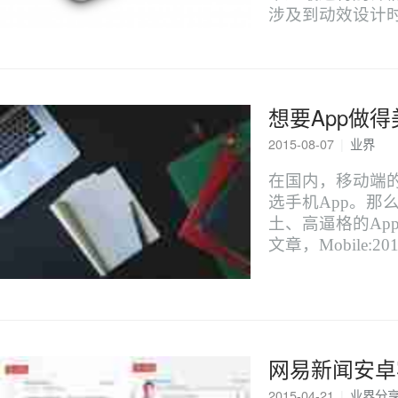
涉及到动效设计时，我
想要App做得
2015-08-07
|
业界
在国内，移动端
选手机App。那
土、高逼格的Ap
文章，Mobile:201
网易新闻安卓客
2015-04-21
|
业界分