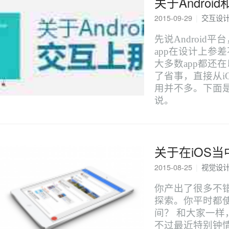
关于Androi
2015-09-29
|
交互设
先说Android平台
app在设计上参
大多数app都还在以
了省事，直接从i
用并不多。下面
说。
关于在iOS当中实
2015-08-25
|
视觉设
你产出了很多不错的Ma
探索。你平时都使
间？ 和大家一样，我
不过最近特别钟情于