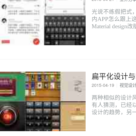
光说不练假把式，聊
内APP怎么跟
Material des
扁平化设计与M
2015-04-19
|
视觉设
两种相似的设计
有人猜测，已经
设计的趋势，另