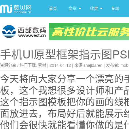
首页
文章
欣赏
专题
手机UI原型框架指示图P
资源分享
/
热门下载
,
素材
|
2014-04-12
|
来源:
shejidaren
|
发布者: mobil
今天将向大家分享一个漂亮的手
板，这个我想很多设计师和产
这个指示图模板把你的画的线框
面放进去，布局好后就能展示
他们会很快就能看懂你做的是