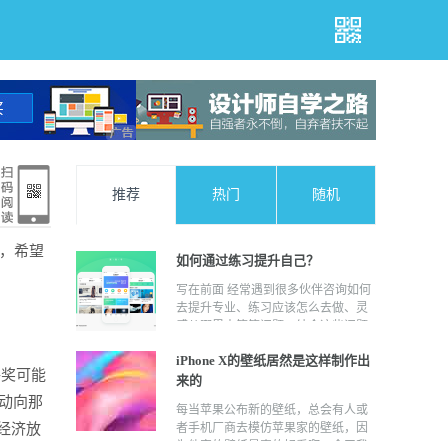
推荐
热门
随机
等，希望
如何通过练习提升自己？
写在前面 经常遇到很多伙伴咨询如何
去提升专业、练习应该怎么去做、灵
感从哪里来等等问题。结合这些问题
总结和梳理了一下自己的点滴经验，
iPhone X的壁纸居然是这样制作出
希望能帮助到大家，与之共勉。 本文
终奖可能
的目的是给刚入行的新人分享个人的
来的
一些经验，如果是已入行多年的老司
动向那
每当苹果公布新的壁纸，总会有人或
机文章会显得很基础^_^ 目录 1、临
经济放
者手机厂商去模仿苹果家的壁纸，因
摹，成长的必经之路； 2、借鉴，如
为他家的壁纸是真的好看啊。今天我