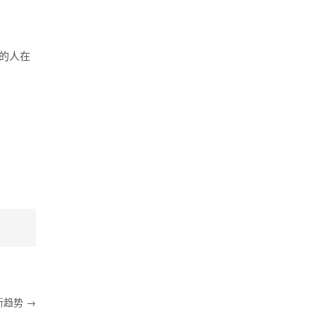
师很多，能把设计梳理出自己的思维
体系的设计师却很少。每一个算得上
大师的设计师，都有自己的一套设计
理论体系。每一个大师也都有自己的
的人在
阅读体系。当设计做的够好的时候，
你的表达、你对设计结果背后的思考
决定了你设计能力的边界。哪怕不做
设计，读书也是一项值得终身陪伴的
事。真的！ 跟自己的坏习惯做长期
的斗争吧 …
继续阅读
→
新趋势 →