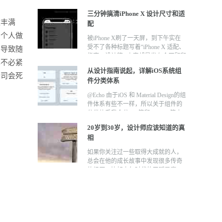
何正确的拿捏这个度； 3、原创，虽
们来学习一下最新的iPhone8和 iPhone
难，却有迹可循； 4、心态，如何面
三分钟搞清iPhone X 设计尺寸和适
x的壁纸是怎样做出来的？ 值得注意
对工作中的项目； 5、习惯，让你无
太丰满
配
的是，在我个人看来,本次 Iphonex 的
所不能； 6、坚持，要打的是一场持
壁纸做的细腻程度，技术难度， 颜色
三个人做
久战； 7、总结，你交付的不仅仅是
被iPhone X刷了一天屏，到下午实在
的丰富过渡和通透性做的不够。 个人
PSD； 8、分享，利人利己。 正文
受不了各种标题写着“iPhone X 适配、
了导致随
感觉下面有几张画面在这几方面都比
1、临摹，成长的必经之路 1.1、临摹
指南、设计稿” 内容却是发布会回顾和
他做的要好。 先上一下手机效果吧，
也不必紧
的第一阶段：照镜子 作为刚入行的新
手机介绍的标题党。索性自己写一篇
批量的制作这种壁纸速度还算快。 下
从设计指南说起，详解iOS系统组
人，临摹是你成长的必经之路。不要
只针对iPhone X适配的贴子，与适配
公司会死
方是一些引用实例 目前我把迷彩渐变
件分类体系
觉得这是一个没有含量的事情，总想
无关的内容通通不要。 昨夜发布的
分成四个阶段（便于理解，按照难度
着要原创，做出来的设计却总是自毁
iPhone 8属于常规升级，屏幕与以往的
@Echo 由于iOS 和 Material Design的组
从高到低） 一档 ： 迷彩的虚实 丰富
信心。放弃那些空想，回归原始，开
iPhone6、6S、7系列相同。在昨天发
件体系有些不一样，所以关于组件的
的彩色不规则渐变加上实现造型上虚
始度过第一阶段的临摹。 第一阶段我
布的新机中，只有iPhone X的分辨率
分类体系我会分iOS篇和Android篇来
实的变化。 二档 ： 用彩色造型 特点
们要做的就是临摹优秀的作品，只有
发生了变化，但变化仅限于物理像素
讲解，本篇文章为iOS 篇。 对于大部
是丰富彩色不规则渐变和造型上虚实
一个原则就是：照镜子，里外都是一
层面。在真正决定屏幕内容的逻辑像
20岁到30岁，设计师应该知道的真
分入门设计师及中级设计师来说，脑
的变化。 三档 ： 舞动的立体迷彩 特
个模子，画的越像证明自己越能抓住
素层面，新版的iPhone X与过去我们
相
海里没有一套属于自己的组件分类体
点是丰富彩色不规则渐变和造型上虚
原作者的特征。 个人经验分享： a.
熟知的iPhone 4.7’’、iPhone 5.5’’ 放大
系。一说组件，脑子里面只会蹦出弹
实的变化。 四档 ： 彩色渐变流 这是
如果你关注过一些取得大成就的人，
先看整体布局，寻找出整体布局的层
模式宽度相同。通俗的说，iPhone X
窗、toast、操作列表等。难以形成自
属于新一代颜色的realflow，酷炫
总会在他的成长故事中发现很多传奇
级关系； b. 正确的理解原作想要传达
可看做是iPhone 4.7’’ 的加长版。 然
我知识体系，可能是只有用到才会想
flow，cool。 看到这里也许有些人会
的经历，比如少年时代的天赋异禀，
的重要信息，抓住原作的特征； c. 通
而，事情并不是设计图加长这么简
到某个组件。这样的话对于系统的学
问，这么复杂的渐变是不是很难实
或是30、40岁的大器晚成，为了做好
过测量原作的每个元素的大小比例找
单。 过去，我们拿到的手机是方方正
习视觉设计、交互设计或产品设计是
现，正是因为解决了这个问题我才会
某件事的废寝忘食等等…然后摸摸自
到元素组合的关系； d. 吸取原作的色
正的矩形，所以整个屏幕都可以看做
不利的。 组件基于Material Design和
把这套东西拿出来，所以当可以轻松
己的胸脯说，他们是天才，我只是个
彩组合，分析这些配色在色环上的位
是安全区域Safe Area，而如今由于
iOS 设计指南。关于组件的中文翻译
的完成复杂混合渐变以后，新一代的
普通人。 但你回头去看看身边的牛
置关系； e. 如果是拟物图标注意把控
iPhone X屏幕上的“刘海”以及屏幕四周
名字可能会有很多种，并没有一个权
复杂色彩能力跨越了难度门槛就可以
人，其实大多走的都是极其寻常的
光影之间的变化。 第一阶段的目
采用圆角的设计，需要设计师对绘图
威准确的中文命名。但是设计师知道