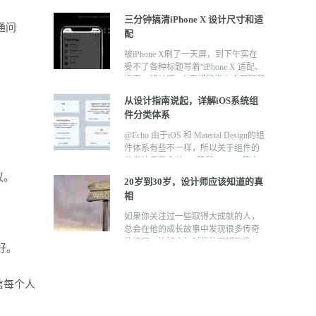
何正确的拿捏这个度； 3、原创，虽
们来学习一下最新的iPhone8和 iPhone
难，却有迹可循； 4、心态，如何面
三分钟搞清iPhone X 设计尺寸和适
x的壁纸是怎样做出来的？ 值得注意
通问
对工作中的项目； 5、习惯，让你无
配
的是，在我个人看来,本次 Iphonex 的
所不能； 6、坚持，要打的是一场持
壁纸做的细腻程度，技术难度， 颜色
久战； 7、总结，你交付的不仅仅是
被iPhone X刷了一天屏，到下午实在
的丰富过渡和通透性做的不够。 个人
PSD； 8、分享，利人利己。 正文
受不了各种标题写着“iPhone X 适配、
感觉下面有几张画面在这几方面都比
1、临摹，成长的必经之路 1.1、临摹
指南、设计稿” 内容却是发布会回顾和
他做的要好。 先上一下手机效果吧，
的第一阶段：照镜子 作为刚入行的新
手机介绍的标题党。索性自己写一篇
批量的制作这种壁纸速度还算快。 下
从设计指南说起，详解iOS系统组
人，临摹是你成长的必经之路。不要
只针对iPhone X适配的贴子，与适配
方是一些引用实例 目前我把迷彩渐变
件分类体系
觉得这是一个没有含量的事情，总想
无关的内容通通不要。 昨夜发布的
分成四个阶段（便于理解，按照难度
着要原创，做出来的设计却总是自毁
iPhone 8属于常规升级，屏幕与以往的
@Echo 由于iOS 和 Material Design的组
从高到低） 一档 ： 迷彩的虚实 丰富
信心。放弃那些空想，回归原始，开
iPhone6、6S、7系列相同。在昨天发
件体系有些不一样，所以关于组件的
的彩色不规则渐变加上实现造型上虚
始度过第一阶段的临摹。 第一阶段我
布的新机中，只有iPhone X的分辨率
分类体系我会分iOS篇和Android篇来
实的变化。 二档 ： 用彩色造型 特点
们要做的就是临摹优秀的作品，只有
发生了变化，但变化仅限于物理像素
讲解，本篇文章为iOS 篇。 对于大部
议。
是丰富彩色不规则渐变和造型上虚实
一个原则就是：照镜子，里外都是一
层面。在真正决定屏幕内容的逻辑像
20岁到30岁，设计师应该知道的真
分入门设计师及中级设计师来说，脑
的变化。 三档 ： 舞动的立体迷彩 特
个模子，画的越像证明自己越能抓住
素层面，新版的iPhone X与过去我们
相
海里没有一套属于自己的组件分类体
点是丰富彩色不规则渐变和造型上虚
原作者的特征。 个人经验分享： a.
熟知的iPhone 4.7’’、iPhone 5.5’’ 放大
系。一说组件，脑子里面只会蹦出弹
实的变化。 四档 ： 彩色渐变流 这是
如果你关注过一些取得大成就的人，
先看整体布局，寻找出整体布局的层
模式宽度相同。通俗的说，iPhone X
窗、toast、操作列表等。难以形成自
属于新一代颜色的realflow，酷炫
总会在他的成长故事中发现很多传奇
级关系； b. 正确的理解原作想要传达
可看做是iPhone 4.7’’ 的加长版。 然
我知识体系，可能是只有用到才会想
flow，cool。 看到这里也许有些人会
的经历，比如少年时代的天赋异禀，
的重要信息，抓住原作的特征； c. 通
而，事情并不是设计图加长这么简
好。
到某个组件。这样的话对于系统的学
问，这么复杂的渐变是不是很难实
或是30、40岁的大器晚成，为了做好
过测量原作的每个元素的大小比例找
单。 过去，我们拿到的手机是方方正
习视觉设计、交互设计或产品设计是
现，正是因为解决了这个问题我才会
某件事的废寝忘食等等…然后摸摸自
到元素组合的关系； d. 吸取原作的色
正的矩形，所以整个屏幕都可以看做
不利的。 组件基于Material Design和
把这套东西拿出来，所以当可以轻松
己的胸脯说，他们是天才，我只是个
彩组合，分析这些配色在色环上的位
是安全区域Safe Area，而如今由于
信每个人
iOS 设计指南。关于组件的中文翻译
的完成复杂混合渐变以后，新一代的
普通人。 但你回头去看看身边的牛
置关系； e. 如果是拟物图标注意把控
iPhone X屏幕上的“刘海”以及屏幕四周
名字可能会有很多种，并没有一个权
复杂色彩能力跨越了难度门槛就可以
人，其实大多走的都是极其寻常的
光影之间的变化。 第一阶段的目
采用圆角的设计，需要设计师对绘图
威准确的中文命名。但是设计师知道