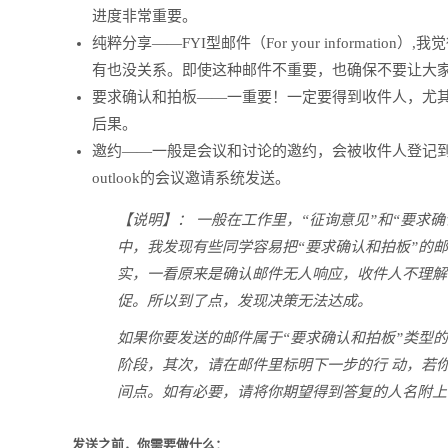
进度非常重要。
纯粹分享——FYI型邮件（For your informa
有也没关系。即使这种邮件不重要，也确保不要让大家
要求确认和拍板——一重要！一定要得到收件人，尤
后果。
邀约——一般是会议和讨论的邀约，会被收件人登记
outlook的会议邀请系统发送。
【说明】： 一般在工作里，“征询意见”和“要求
中，我发现有些同学容易把“要求确认和拍板”的邮
实，一看原来是确认邮件无人响应，收件人不理解
促。所以到了点，发现决策无法达成。
如果你要发送的邮件属于“要求确认和拍板”类型
阶段，其次，请在邮件里标明下一步的行 动，若
间点。如有必要，请将你期望得到答复的人名附上
发送之前，你需要做什么：