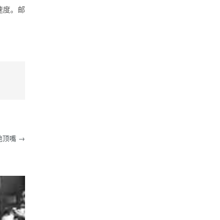
样的“勤奋者”大多混迹在行业的底
速度。邮
层。与其说是在刻意练习，不如说自
己是盲目随从的“低品质勤奋者”。 什
么叫低品质的勤奋者？ 高效的勤奋者
知道自己每一刻消耗的时间和精力花
在哪里能获得什么。低品质勤奋者更
在意我做了多少的“量”，我可以用来
怎么“晒”。 真正花时间投入能获得了
什么技能，这个技能能给自己的工作
带来什么价值却从来都没有考虑过。
因为别人这么做，所以我也想试试这
么做。大把的时间和经历消耗过后，
专业能力却一直没有提升。 涉猎太
多会拖垮你，找到自己的能力边界 以
前提过，股神巴菲特提出的这个概念
顶嘴 →
叫：能力边界。找到自己的能力边
界，然后躲在里面不出来。就是说，
自己要知道自己做不了什么，不过度
的分散精力做自己并不擅长的事情。
把有限的精力用在自己能力边界之内
的工作上。还是那句话，20-30岁最重
要的是摸清楚自己不能做什么，然后
别被诱惑，对这些有消耗的事情说
不。 读书在任何时候都是最值得设
计师去做的事 能把设计做得好的设计