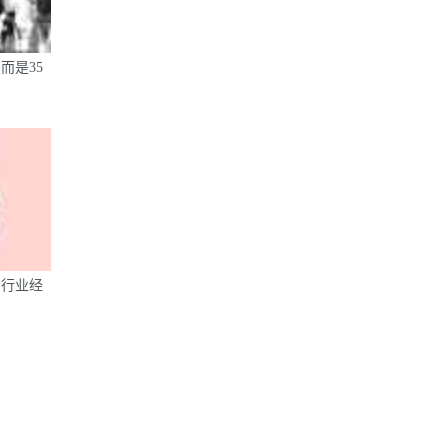
师很多，能把设计梳理出自己的思维
体系的设计师却很少。每一个算得上
大师的设计师，都有自己的一套设计
理论体系。每一个大师也都有自己的
而是35
阅读体系。当设计做的够好的时候，
你的表达、你对设计结果背后的思考
决定了你设计能力的边界。哪怕不做
设计，读书也是一项值得终身陪伴的
事。真的！ 跟自己的坏习惯做长期
的斗争吧 …
继续阅读
→
与行业经