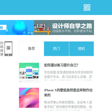
推荐
热门
随机
如何通过练习提升自己？
写在前面 经常遇到很多伙伴咨询如何
去提升专业、练习应该怎么去做、灵
感从哪里来等等问题。结合这些问题
总结和梳理了一下自己的点滴经验，
iPhone X的壁纸居然是这样制作出
希望能帮助到大家，与之共勉。 本文
的目的是给刚入行的新人分享个人的
来的
一些经验，如果是已入行多年的老司
每当苹果公布新的壁纸，总会有人或
机文章会显得很基础^_^ 目录 1、临
者手机厂商去模仿苹果家的壁纸，因
摹，成长的必经之路； 2、借鉴，如
为他家的壁纸是真的好看啊。今天我