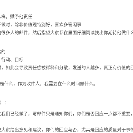
么样，赋予他责任
不做时，除非价值观特别好，喜欢多管闲事
向很多人的邮件，然后指望大家都在里面仔细阅读找出你期待他做什
实的
、行动、目标
时，如此会导致责任感被稀释和分散，发送的人越多，真正有价值的
是什么，作为收件人，我需要在什么时间做什么。
）：
定我们已经做了，写邮件只是通知你们，你们是否回应一点都不重要
望大家给出意见和建议，你们的回应与否，尤其是回应的质量对于事