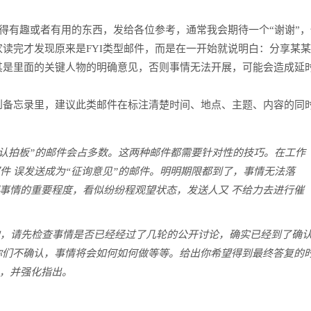
tion）,我觉得有趣或者有用的东西，发给各位参考，通常我会期待一个“谢谢”
读完才发现原来是FYI类型邮件，而是在一开始就说明白：分享某
其是里面的关键人物的明确意见，否则事情无法开展，可能会造成延
到备忘录里，建议此类邮件在标注清楚时间、地点、主题、内容的同
确认拍板”的邮件会占多数。这两种邮件都需要针对性的技巧。在工作
件 误发送成为“征询意见”的邮件。明明期限都到了，事情无法落
事情的重要程度，看似纷纷程观望状态，发送人又 不给力去进行催
的，请先检查事情是否已经经过了几轮的公开讨论，确实已经到了确
你们不确认，事情将会如何如何做等等。给出你希望得到最终答复的
，并强化指出。