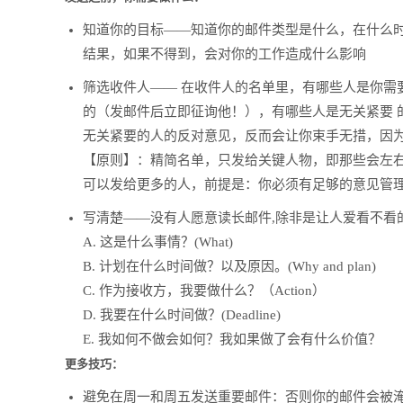
知道你的目标——知道你的邮件类型是什么，在什么
结果，如果不得到，会对你的工作造成什么影响
筛选收件人—— 在收件人的名单里，有哪些人是你需
的（发邮件后立即征询他！），有哪些人是无关紧要 
无关紧要的人的反对意见，反而会让你束手无措，因为
【原则】：精简名单，只发给关键人物，即那些会左右
可以发给更多的人，前提是：你必须有足够的意见管
写清楚——没有人愿意读长邮件,除非是让人爱看不看
A. 这是什么事情？(What)
B. 计划在什么时间做？以及原因。(Why and plan)
C. 作为接收方，我要做什么？（Action）
D. 我要在什么时间做？(Deadline)
E. 我如何不做会如何？我如果做了会有什么价值？
更多技巧：
避免在周一和周五发送重要邮件：否则你的邮件会被