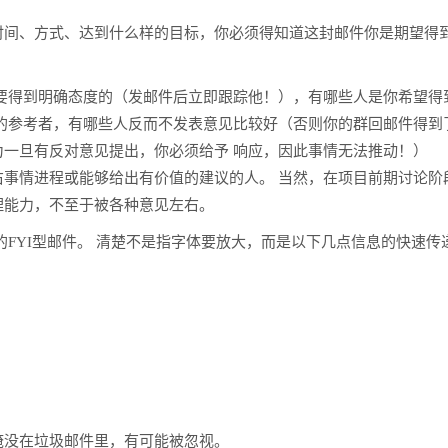
时间、方式、达到什么样的目标，你必须得知道这封邮件你是期望得
要得到明确态度的（发邮件后立即跟踪他！），有哪些人是你希望得
的参考者，有哪些人反而不发表意见比较好（否则你的群回邮件得到
一旦有反对意见提出，你必须给予 响应，因此事情无法推动！）
事情进程或能够给出有价值的建议的人。 当然，在项目前期讨论阶
理能力，不至于被各种意见左右。
的FYI型邮件。 清楚不是指字体要放大，而是以下几点信息的快速传
淹没在垃圾邮件里，有可能被忽视。