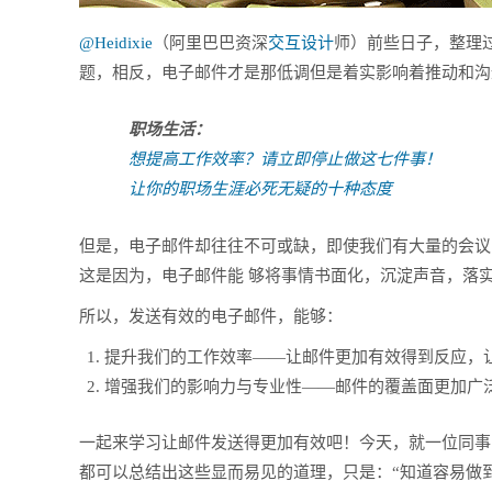
@Heidixie
（阿里巴巴资深
交互设计
师）前些日子，整理
题，相反，电子邮件才是那低调但是着实影响着推动和沟
职场生活：
想提高工作效率？请立即停止做这七件事！
让你的职场生涯必死无疑的十种态度
但是，电子邮件却往往不可或缺，即使我们有大量的会议
这是因为，电子邮件能 够将事情书面化，沉淀声音，落
所以，发送有效的电子邮件，能够：
提升我们的工作效率——让邮件更加有效得到反应，
增强我们的影响力与专业性——邮件的覆盖面更加广
一起来学习让邮件发送得更加有效吧！今天，就一位同事的
都可以总结出这些显而易见的道理，只是：“知道容易做