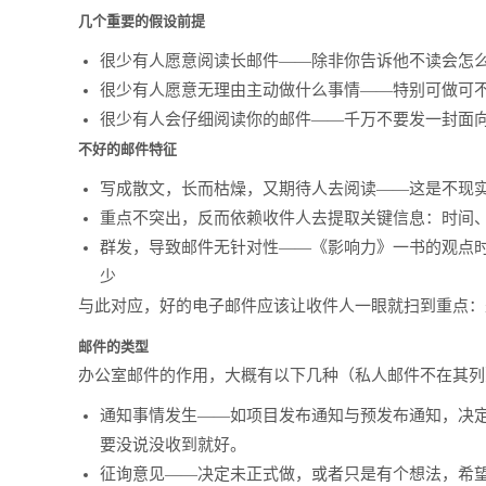
几个重要的假设前提
很少有人愿意阅读长邮件——除非你告诉他不读会怎
很少有人愿意无理由主动做什么事情——特别可做可
很少有人会仔细阅读你的邮件——千万不要发一封面
不好的邮件特征
写成散文，长而枯燥，又期待人去阅读——这是不现
重点不突出，反而依赖收件人去提取关键信息：时间
群发，导致邮件无针对性——《影响力》一书的观点
少
与此对应，好的电子邮件应该让收件人一眼就扫到重点：
邮件的类型
办公室邮件的作用，大概有以下几种（私人邮件不在其列
通知事情发生——如项目发布通知与预发布通知，决
要没说没收到就好。
征询意见——决定未正式做，或者只是有个想法，希