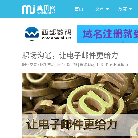
首页
文章
欣赏
职场沟通，让电子邮件更给力
职业发展
/
职场生活
|
2014-05-29
|
来源:
blog.163
|
作者:Heidixie