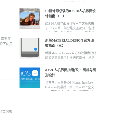
好奇 iOS 11 详细的设计变动有哪些，
但是自己的手机又不方便装开发者版
UI设计师必读的IOS 10人机界面设
本，所以就让我替各位踩雷吧。 两个
计指南 （二）
版本分别是 iOS 10.3，以及 iOS
11 beta 1，而由于后者尚未正式推出，
iOS 10人机界面设计指南中文版也来
因此某些设计有问题的地方，Apple 可
了！今天第二部分是交互部分，包括
能会在后续版本变动或修正，不过整
16个小节，从最新的3D Touch到身份
体来说应该不会有大改变了。
验证、加载、导航等等细节都有细致
只需要在
新版MATERIAL DESIGN 官方动
入微的教学，感谢译者@喵大神经 ，
体验下使用
效指南（三）
一起来学习。
新版Material Design 官方动效指南已经
翻译到第三章了！今天这部分，从动
效的运动和材料形变入手，让你的动
效自然真实，贴近现实状态。再系统
iOS 9 人机界面指南(五)：图标与图
的干货都比不上官方的动效指南，西
形设计
瓜就在这，赶紧来捡。
译者注：本章是iOS Human Interface
Guideline的最后一章，文末附上全文
PDF下载地址。译文如有任何疏漏之
处，或任何意见或建议，请不吝指
出，翻译组感谢大家长久以来的关注
和支持！
试这类风格