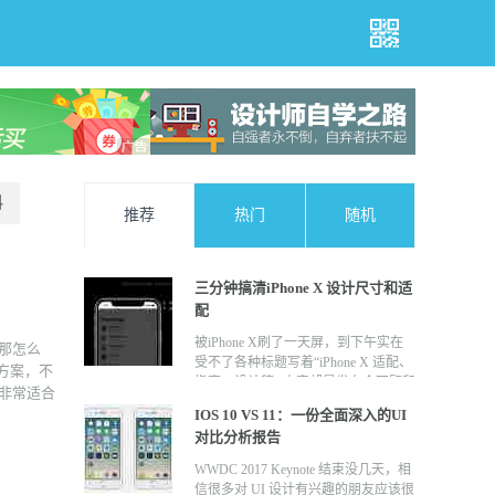
料
推荐
热门
随机
三分钟搞清iPhone X 设计尺寸和适
配
被iPhone X刷了一天屏，到下午实在
那怎么
受不了各种标题写着“iPhone X 适配、
配方案，不
指南、设计稿” 内容却是发布会回顾和
非常适合
手机介绍的标题党。索性自己写一篇
IOS 10 VS 11：一份全面深入的UI
只针对iPhone X适配的贴子，与适配
对比分析报告
无关的内容通通不要。
WWDC 2017 Keynote 结束没几天，相
信很多对 UI 设计有兴趣的朋友应该很