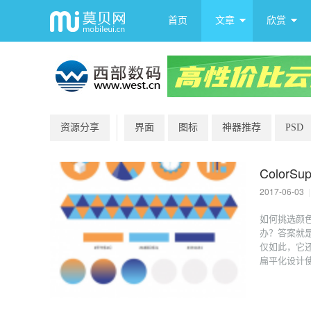
首页
文章
欣赏
资源分享
界面
图标
神器推荐
PSD
Color
2017-06-03
|
如何挑选颜
办？答案就是
仅如此，它
扁平化设计