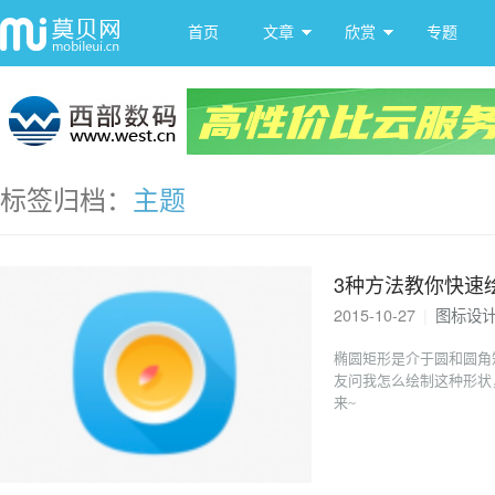
首页
文章
欣赏
专题
标签归档：
主题
3种方法教你快速
2015-10-27
|
图标设
椭圆矩形是介于圆和圆角
友问我怎么绘制这种形状
来~