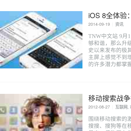
iOS 8全体
2014-09-19
|
资讯
TNW中文站 9月
够和谐，那么升级到
史以来发布的极其
主屏上感觉不到
的许多潜力都掌
移动搜索战争
2012-08-27
|
互联网
,
围绕移动搜索的激
搜搜、搜狗等在